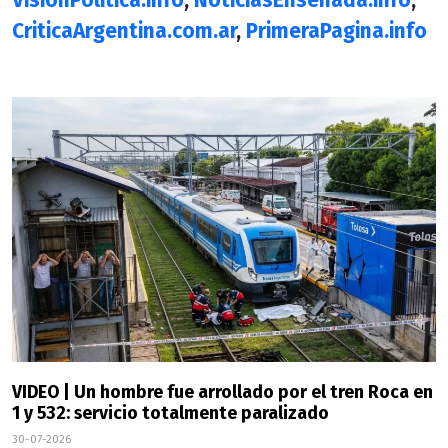
VisionPolitica.info
,
NoticiasEnsenada.info
,
CriticaArgentina.com.ar
,
PrimeraPagina.info
VIDEO | Un hombre fue arrollado por el tren Roca en
1 y 532: servicio totalmente paralizado
30-07-2026