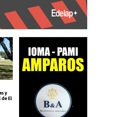
as y
 de El