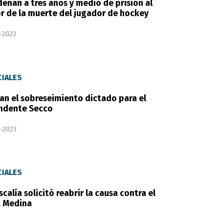
enan a tres años y medio de prisión al
r de la muerte del jugador de hockey
-2023
CIALES
an el sobreseimiento dictado para el
ndente Secco
-2023
CIALES
iscalía solicitó reabrir la causa contra el
 Medina