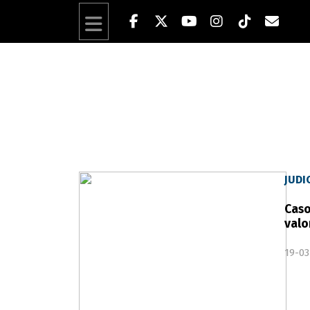
JUDI
Caso
valo
19-03