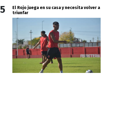
5
El Rojo juega en su casa y necesita volver a
triunfar