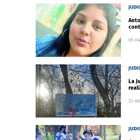
JUDI
Anto
cont
05-04
JUDI
La J
real
23-08
JUDI