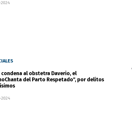
-2024
CIALES
 condena al obstetra Daverio, el
oChanta del Parto Respetado", por delitos
ísimos
-2024