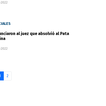
-2022
CIALES
nciaron al juez que absolvió al Pata
ina
-2022
1
2