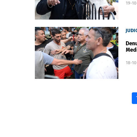
19-10
JUDI
Denu
Med
18-10