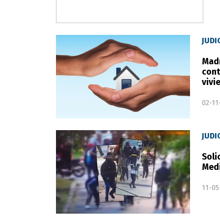
JUDI
Madr
cont
vivi
02-11
JUDI
Soli
Med
11-05