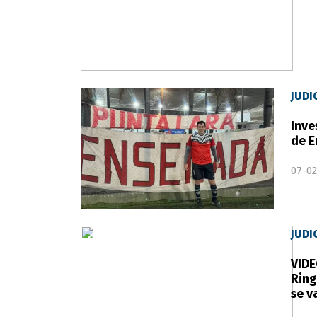
JUDI
Inve
de 
07-02
JUDI
VIDE
Ring
se v