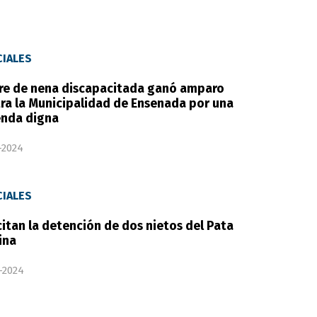
CIALES
e de nena discapacitada ganó amparo
ra la Municipalidad de Ensenada por una
enda digna
-2024
CIALES
citan la detención de dos nietos del Pata
ina
-2024