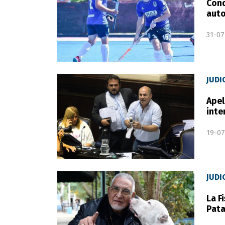
Cond
auto
31-07
JUDI
Apel
inte
19-07
JUDI
La F
Pata