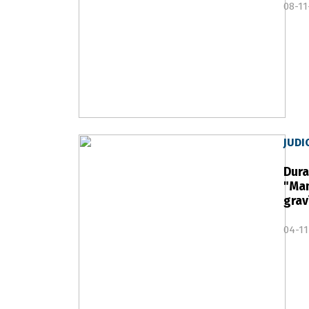
08-11
JUDI
Dura
"Man
grav
04-11