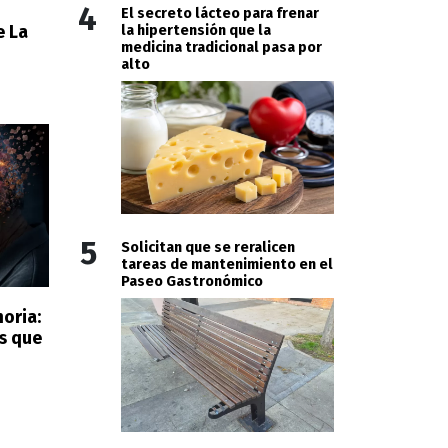
4
El secreto lácteo para frenar
e La
la hipertensión que la
medicina tradicional pasa por
alto
5
Solicitan que se reralicen
tareas de mantenimiento en el
Paseo Gastronómico
moria:
es que