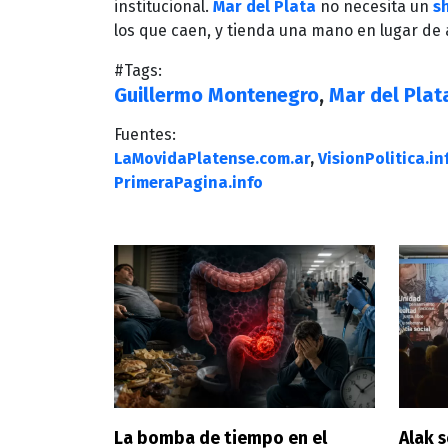
institucional.
Mar del Plata
no necesita un
s
los que caen, y tienda una mano en lugar de 
#Tags:
Guillermo Montenegro
,
Mar del Plat
Fuentes:
LaMovidaPlatense.com.ar
,
VisionPolitica.in
PrimeraPagina.info
La bomba de tiempo en el
Alak s