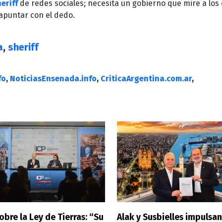
heriff
de redes sociales; necesita un gobierno que mire a los 
apuntar con el dedo.
a
,
sheriff
fo
,
NoticiasEnsenada.info
,
CriticaArgentina.com.ar
,
obre la Ley de Tierras: “Su
Alak y Susbielles impulsa