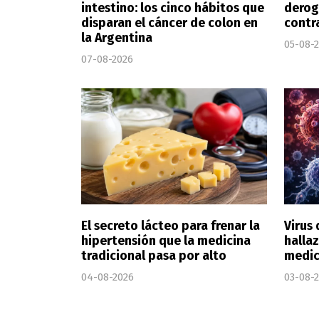
intestino: los cinco hábitos que
derog
disparan el cáncer de colon en
contr
la Argentina
05-08-
07-08-2026
El secreto lácteo para frenar la
Virus 
hipertensión que la medicina
halla
tradicional pasa por alto
medic
04-08-2026
03-08-