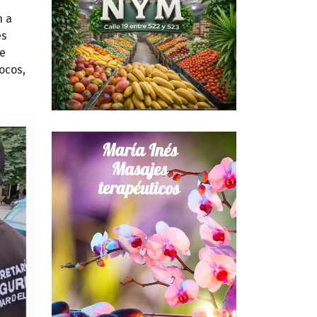
n a
es
de
ocos,