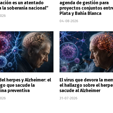
ación es un atentado
agenda de gestión para
a la soberanía nacional”
proyectos conjuntos entr
Plata y Bahía Blanca
2026
04-08-2026
del herpes y Alzheimer: el
El virus que devora la me
zgo que sacude la
el hallazgo sobre el herp
ina preventiva
sacude al Alzheimer
2026
31-07-2026