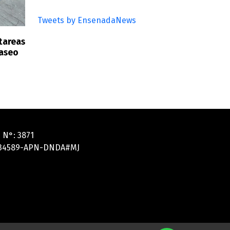
Tweets by EnsenadaNews
 tareas
Paseo
 N°: 3871
5134589-APN-DNDA#MJ