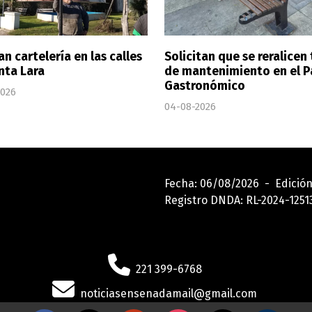
n cartelería en las calles
Solicitan que se reralicen
nta Lara
de mantenimiento en el 
Gastronómico
2026
04-08-2026
Fecha: 06/08/2026 - Edición
Registro DNDA: RL-2024-12
221 399-6768
noticiasensenadamail@gmail.com