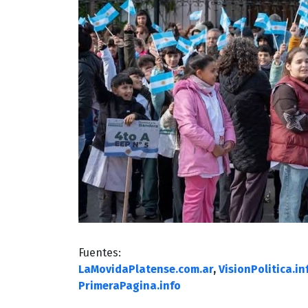
Fuentes:
LaMovidaPlatense.com.ar
,
VisionPolitica.in
PrimeraPagina.info