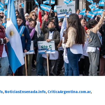
fo
,
NoticiasEnsenada.info
,
CriticaArgentina.com.ar
,