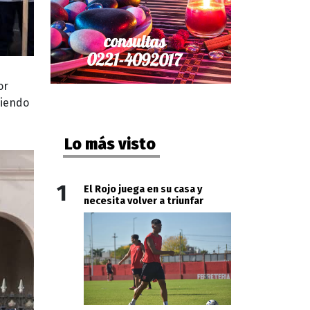
or
diendo
Lo más visto
1
El Rojo juega en su casa y
necesita volver a triunfar