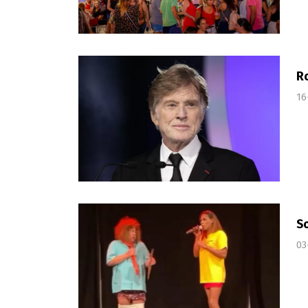
Ro
16
So
03