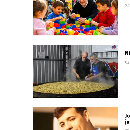
24
Ná
02
Jo
ju