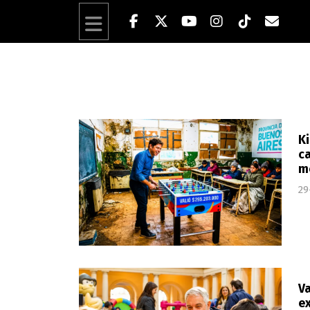
Ki
ca
m
29
Va
ex