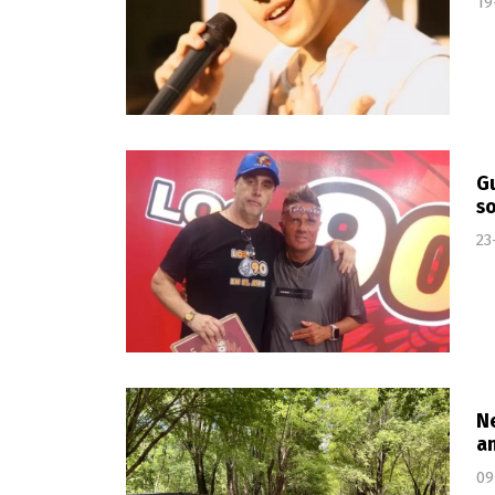
19
Gu
so
23
N
a
09