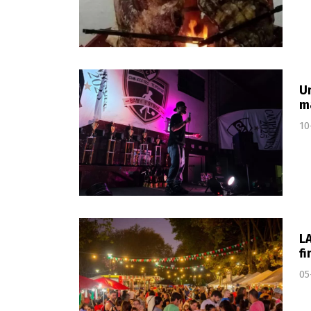
Un
m
10
LA
fi
05