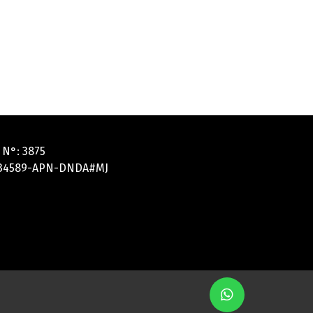
 N°: 3875
5134589-APN-DNDA#MJ