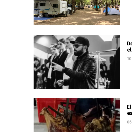
D
el
10
El
es
06