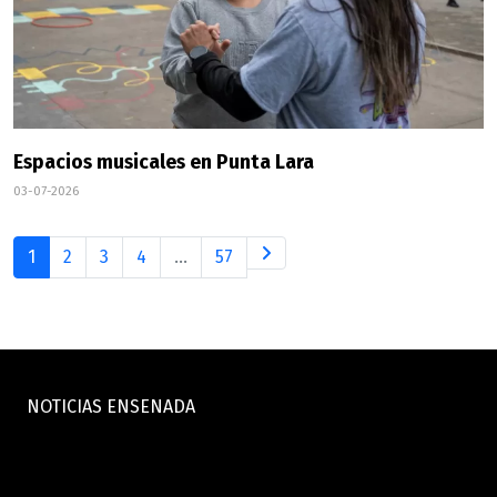
Espacios musicales en Punta Lara
03-07-2026
1
2
3
4
...
57
NOTICIAS ENSENADA