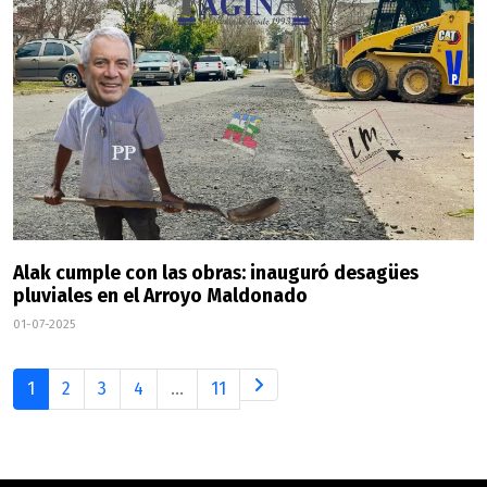
Alak cumple con las obras: inauguró desagües
pluviales en el Arroyo Maldonado
01-07-2025
1
2
3
4
...
11