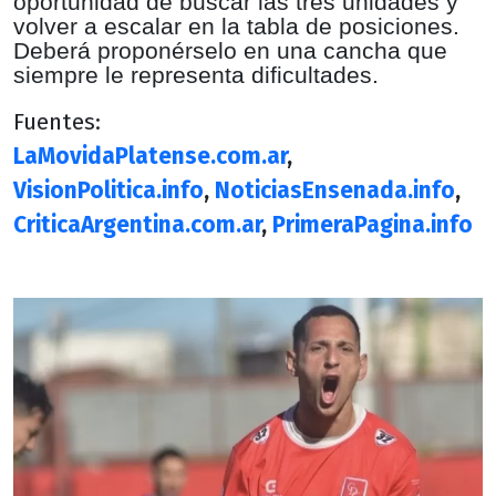
oportunidad de buscar las tres unidades y
volver a escalar en la tabla de posiciones.
Deberá proponérselo en una cancha que
siempre le representa dificultades.
Fuentes:
LaMovidaPlatense.com.ar
,
VisionPolitica.info
,
NoticiasEnsenada.info
,
CriticaArgentina.com.ar
,
PrimeraPagina.info