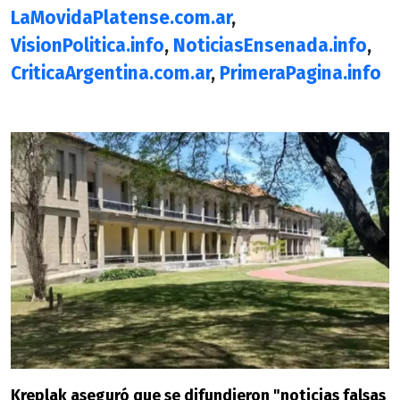
LaMovidaPlatense.com.ar
,
VisionPolitica.info
,
NoticiasEnsenada.info
,
CriticaArgentina.com.ar
,
PrimeraPagina.info
Kreplak aseguró que se difundieron "noticias falsas