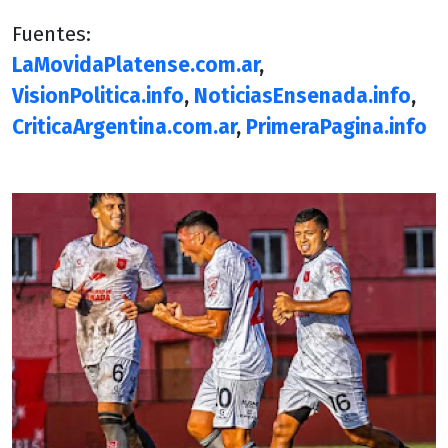
Fuentes:
LaMovidaPlatense.com.ar
,
VisionPolitica.info
,
NoticiasEnsenada.info
,
CriticaArgentina.com.ar
,
PrimeraPagina.info