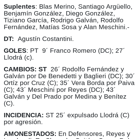
Suplentes
: Blas Merino, Santiago Argüello,
Benjamín González, Diego González,
Tiziano García, Rodrigo Galván, Rodolfo
Fernández, Matías Sosa y Alan Meschini.-
DT:
Agustín Costantini.
GOLES
: PT
9´ Franco Romero (DC); 27´
Llodrá (c).
CAMBIOS: ST
26´ Rodolfo Fernández y
Galván por De Benedetti y Baglieri (DC); 30´
Ortíz por Cruz (C); 35´ Vera Borda por Paiva
(C); 43´ Meschini por Reyes (DC); 43´
Galván y Del Prado por Medina y Benítez
(C).
INCIDENCIA:
ST 25´ expulsado Llodrá (C)
por agresión.
AMONESTADOS:
En Defensores, Reyes y