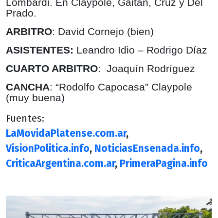
Lombardi. En Claypole, Gaitán, Cruz y Del
Prado.
ARBITRO
: David Cornejo (bien)
ASISTENTES:
Leandro Idio – Rodrigo Díaz
CUARTO ARBITRO
:
Joaquín Rodríguez
CANCHA
: “Rodolfo Capocasa” Claypole
(muy buena)
Fuentes:
LaMovidaPlatense.com.ar
,
VisionPolitica.info
,
NoticiasEnsenada.info
,
CriticaArgentina.com.ar
,
PrimeraPagina.info