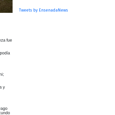
Tweets by EnsenadaNews
yza fue
 podía
ni;
s y
Dago
acundo