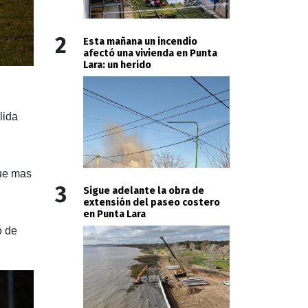
2
Esta mañana un incendio
afectó una vivienda en Punta
Lara: un herido
lida
que mas
3
Sigue adelante la obra de
extensión del paseo costero
en Punta Lara
ó de