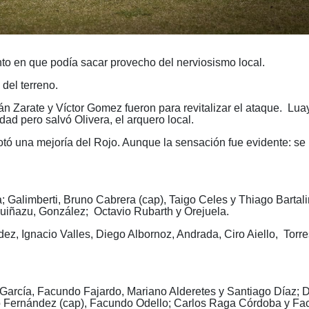
to en que podía sacar provecho del nerviosismo local.
del terreno.
n Zarate y Víctor Gomez fueron para revitalizar el ataque.
Lua
dad pero salvó Olivera, el arquero local.
otó una mejoría del Rojo. Aunque la sensación fue evidente: se
; Galimberti, Bruno Cabrera (cap), Taigo Celes y Thiago Bartali
uiñazu, González;
Octavio Rubarth y Orejuela.
z, Ignacio Valles, Diego Albornoz, Andrada, Ciro Aiello,
Torre
García, Facundo Fajardo, Mariano Alderetes y Santiago Díaz; 
 Fernández (cap), Facundo Odello; Carlos Raga Córdoba y F