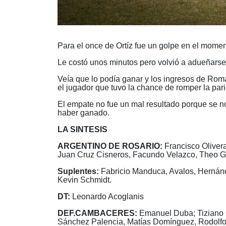
Para el once de Ortíz fue un golpe en el momen
Le costó unos minutos pero volvió a adueñarse 
Veía que lo podía ganar y los ingresos de Romá
el jugador que tuvo la chance de romper la pari
El empate no fue un mal resultado porque se n
haber ganado.
LA SINTESIS
ARGENTINO DE ROSARIO:
Francisco Olivera
Juan Cruz Cisneros, Facundo Velazco, Theo G
Suplentes:
Fabricio Manduca, Avalos, Hernánde
Kevin Schmidt.
DT:
Leonardo Acoglanis
DEF.CAMBACERES:
Emanuel Duba; Tiziano 
Sánchez Palencia, Matías Domínguez, Rodolfo