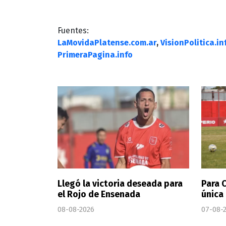
Fuentes:
LaMovidaPlatense.com.ar
,
VisionPolitica.in
PrimeraPagina.info
Llegó la victoria deseada para
Para 
el Rojo de Ensenada
única
08-08-2026
07-08-