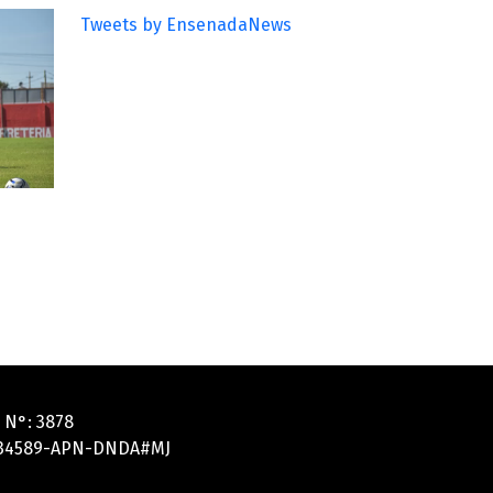
Tweets by EnsenadaNews
 N°: 3878
5134589-APN-DNDA#MJ