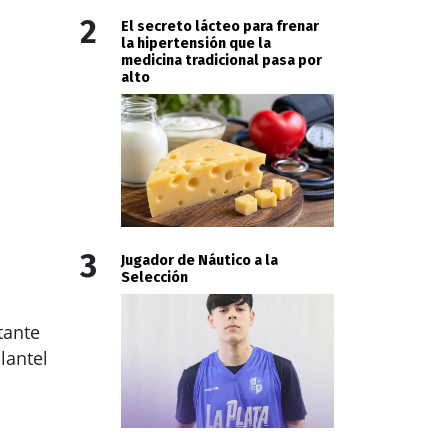
2
El secreto lácteo para frenar
la hipertensión que la
medicina tradicional pasa por
alto
3
Jugador de Náutico a la
Selección
tante
lantel