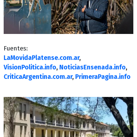
Fuentes:
LaMovidaPlatense.com.ar
,
VisionPolitica.info
,
NoticiasEnsenada.info
,
CriticaArgentina.com.ar
,
PrimeraPagina.info