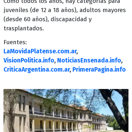
Como todos los años, hay categorías para
juveniles (de 12 a 18 años), adultos mayores
(desde 60 años), discapacidad y
trasplantados.
Fuentes:
LaMovidaPlatense.com.ar
,
VisionPolitica.info
,
NoticiasEnsenada.info
,
CriticaArgentina.com.ar
,
PrimeraPagina.info