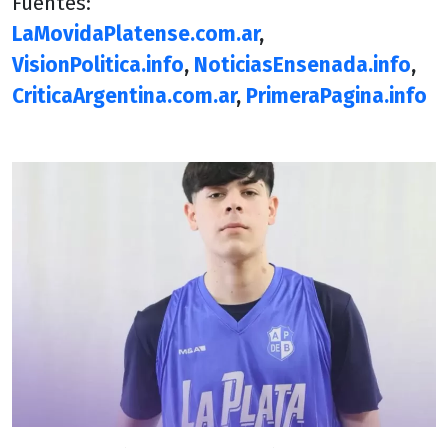
Fuentes:
LaMovidaPlatense.com.ar
,
VisionPolitica.info
,
NoticiasEnsenada.info
,
CriticaArgentina.com.ar
,
PrimeraPagina.info