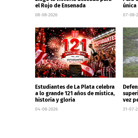
el Rojo de Ensenada
única
08-08-2026
07-08-
Estudiantes de La Plata celebra
Defen
a lo grande 121 años de mística,
super
historia y gloria
vez p
04-08-2026
31-07-