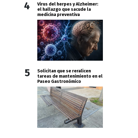
4
Virus del herpes y Alzheimer:
el hallazgo que sacude la
medicina preventiva
5
Solicitan que se reralicen
tareas de mantenimiento en el
Paseo Gastronómico