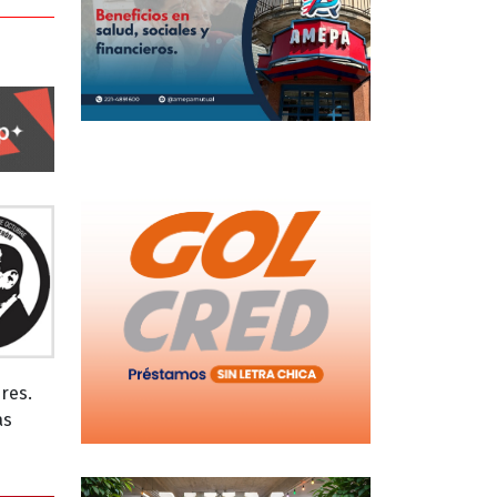
res.
as