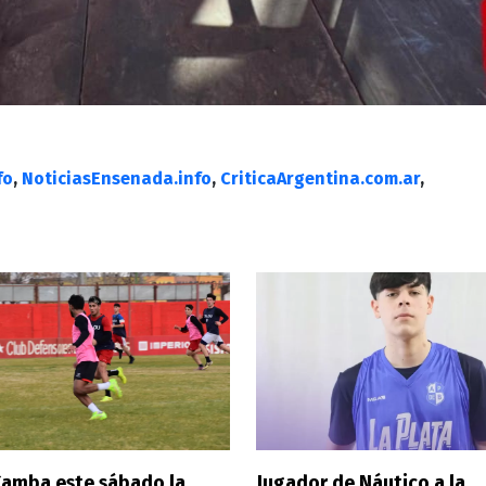
fo
,
NoticiasEnsenada.info
,
CriticaArgentina.com.ar
,
Camba este sábado la
Jugador de Náutico a la