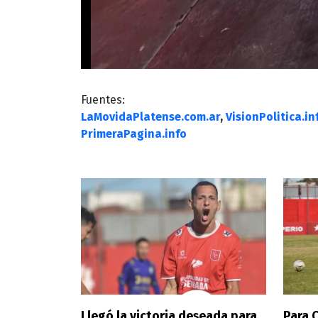
Fuentes:
LaMovidaPlatense.com.ar
,
VisionPolitica.in
PrimeraPagina.info
Llegó la victoria deseada para
Para 