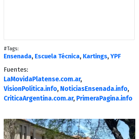
#Tags:
Ensenada
,
Escuela Técnica
,
Kartings
,
YPF
Fuentes:
LaMovidaPlatense.com.ar
,
VisionPolitica.info
,
NoticiasEnsenada.info
,
CriticaArgentina.com.ar
,
PrimeraPagina.info