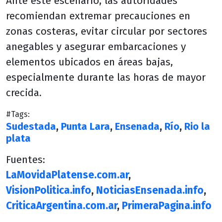
Ante este escenario, las autoridades
recomiendan extremar precauciones en
zonas costeras, evitar circular por sectores
anegables y asegurar embarcaciones y
elementos ubicados en áreas bajas,
especialmente durante las horas de mayor
crecida.
#Tags:
Sudestada
,
Punta Lara
,
Ensenada
,
Río
,
Rio la
plata
Fuentes:
LaMovidaPlatense.com.ar
,
VisionPolitica.info
,
NoticiasEnsenada.info
,
CriticaArgentina.com.ar
,
PrimeraPagina.info