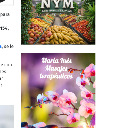
 para
 154
,
a
, se le
se con
nes
ar
r