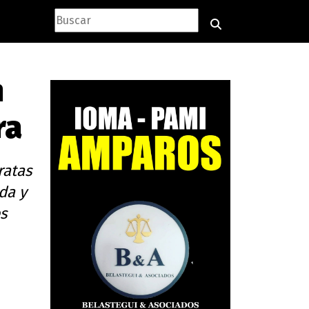
n
ra
ratas
da y
s