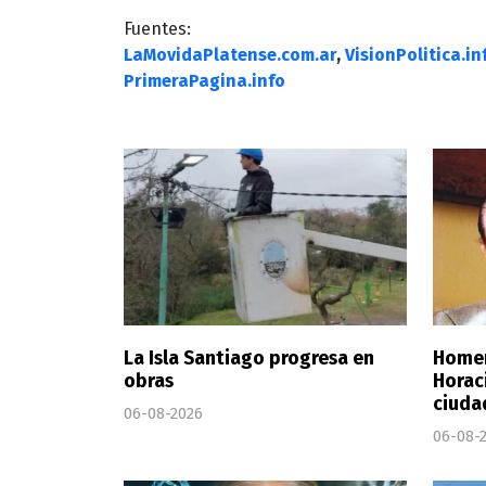
Fuentes:
LaMovidaPlatense.com.ar
,
VisionPolitica.in
PrimeraPagina.info
La Isla Santiago progresa en
Homen
obras
Horaci
ciuda
06-08-2026
06-08-