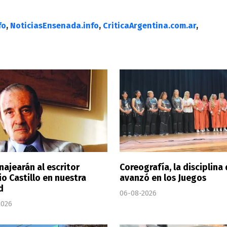
fo
,
NoticiasEnsenada.info
,
CriticaArgentina.com.ar
,
ajearán al escritor
Coreografía, la disciplina
o Castillo en nuestra
avanzó en los Juegos
d
06-08-2026
2026