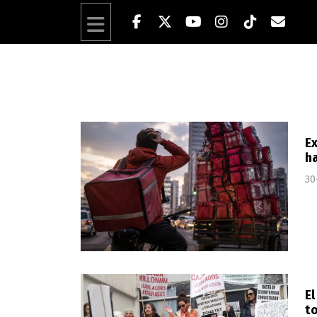
Ex
ha
30
El
to