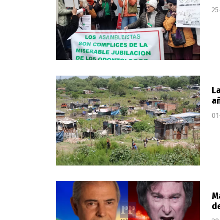
25
La
añ
01
Ma
d