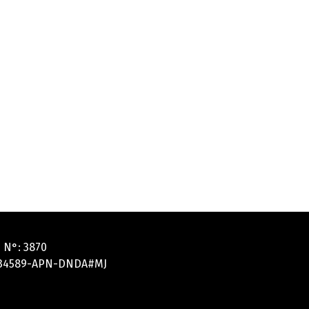
 N°: 3870
5134589-APN-DNDA#MJ