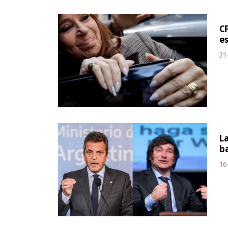
CF
es
21
La
ba
16