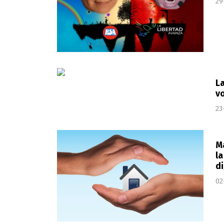
29
La
vo
23
M
la
d
02