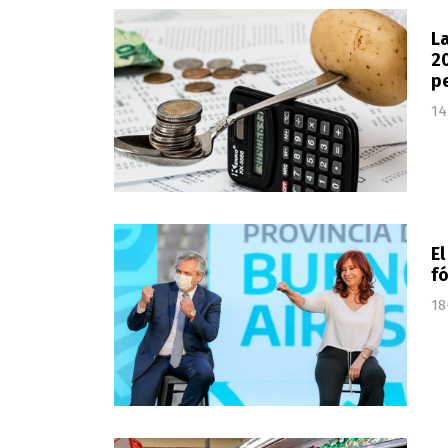
La
20
p
14
El
fó
18